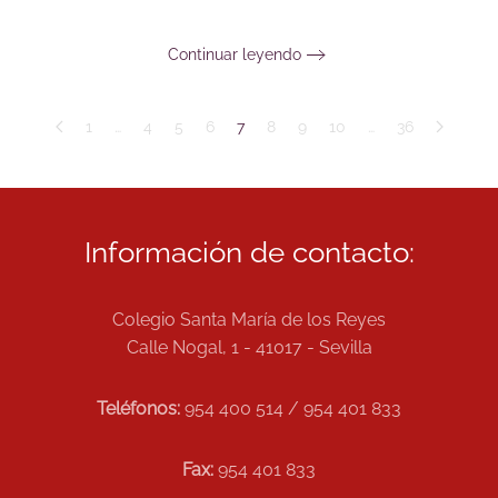
Continuar leyendo
1
…
4
5
6
7
8
9
10
…
36
Información de contacto:
Colegio Santa María de los Reyes
Calle Nogal, 1 - 41017 - Sevilla
Teléfonos:
954 400 514 / 954 401 833
Fax:
954 401 833