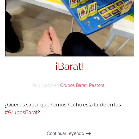
¡Barat!
Publicado en
Grupos Barat
,
Pastoral
.
¿Queréis saber qué hemos hecho esta tarde en los
#GruposBarat
?
Continuar leyendo