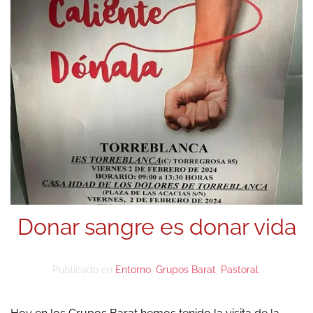
Donar sangre es donar vida
Publicado en
Entorno
,
Grupos Barat
,
Pastoral
.