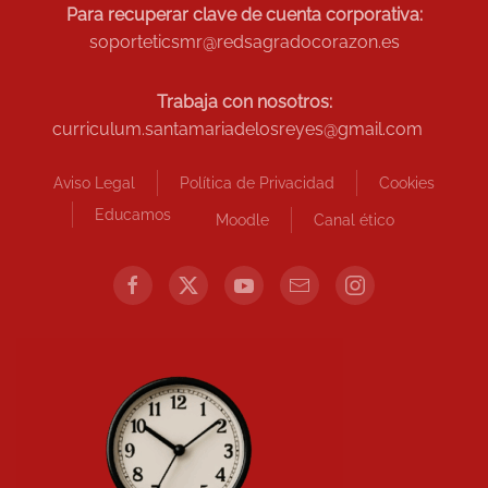
Para recuperar clave de cuenta corporativa:
soporteticsmr@redsagradocorazon.es
Trabaja con nosotros:
curriculum.santamariadelosreyes@gmail.com
Aviso Legal
Política de Privacidad
Cookies
Educamos
Moodle
Canal ético