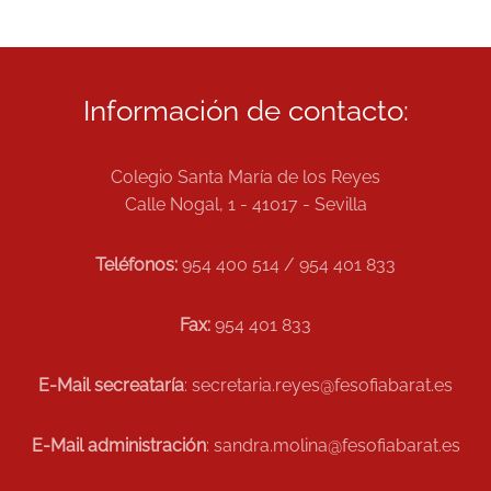
Información de contacto:
Colegio Santa María de los Reyes
Calle Nogal, 1 - 41017 - Sevilla
Teléfonos:
954 400 514 / 954 401 833
Fax:
954 401 833
E-Mail secreataría
: secretaria.reyes@fesofiabarat.es
E-Mail administración
: sandra.molina@fesofiabarat.es