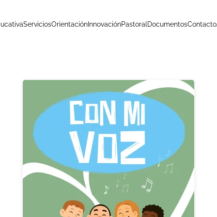
ucativa
Servicios
Orientación
Innovación
Pastoral
Documentos
Contacto