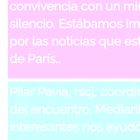
convivencia con un mi
silencio. Estábamos i
por las noticias que e
de París.
.
Pilar Pavía, rscj, coor
del encuentro. Median
interesantes nos ayud