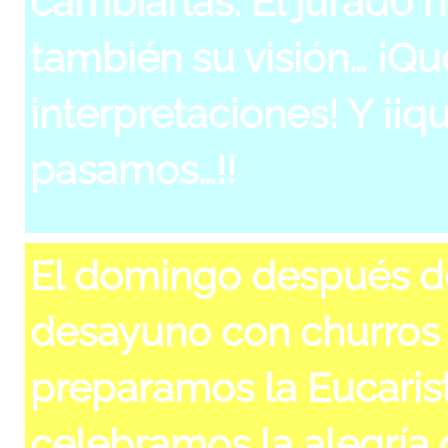
cambiarlas. El jurado 
también su visión… ¡Q
interpretaciones! Y ¡¡q
pasamos…!!
El domingo después de
desayuno con churros 
preparamos la Eucarist
celebramos la alegría 