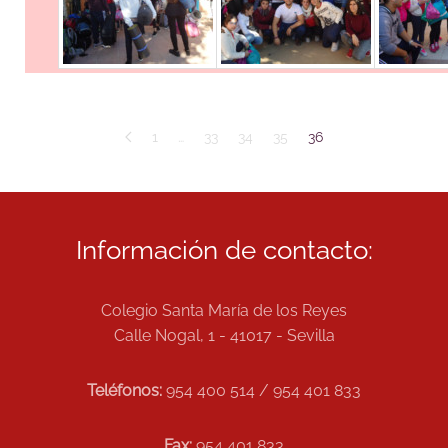
1
…
33
34
35
36
Información de contacto:
Colegio Santa María de los Reyes
Calle Nogal, 1 - 41017 - Sevilla
Teléfonos:
954 400 514 / 954 401 833
Fax:
954 401 833