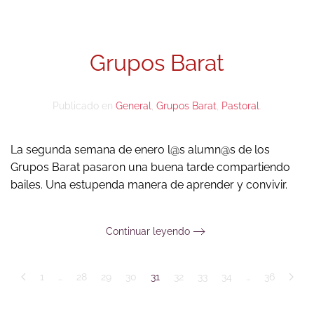
Grupos Barat
Publicado en
General
,
Grupos Barat
,
Pastoral
.
La segunda semana de enero
l@s alumn
@s
de los
Grupos Barat pasaron una buena tarde compartiendo
bailes. Una estupenda manera de aprender y convivir.
Continuar leyendo
1
…
28
29
30
31
32
33
34
…
36