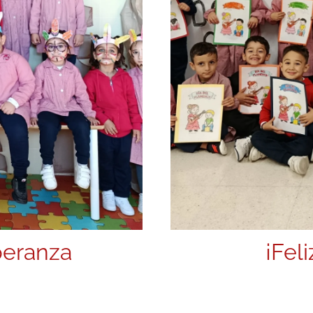
peranza
¡Fel