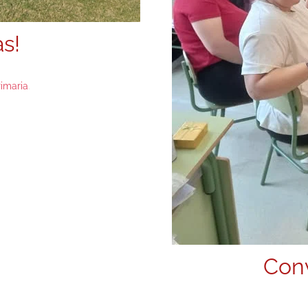
s!
rimaria
.
Conv