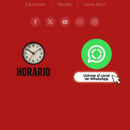
Educamos
Moodle
Canal ético