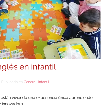
nglés en infantil
Publicado en
General
,
Infantil
.
l están viviendo una experiencia única aprendiendo
e innovadora.