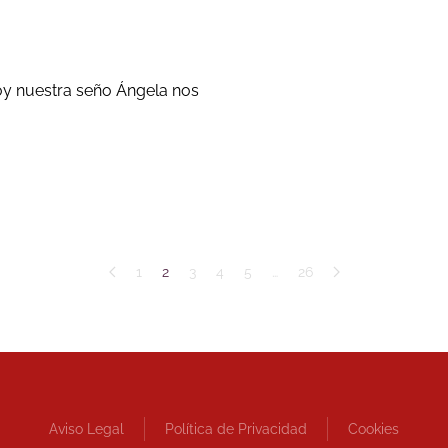
hoy nuestra seño Ángela nos
1
2
3
4
5
…
26
Aviso Legal
Política de Privacidad
Cookies