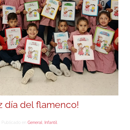
iz día del flamenco!
Publicado en
General
,
Infantil
.