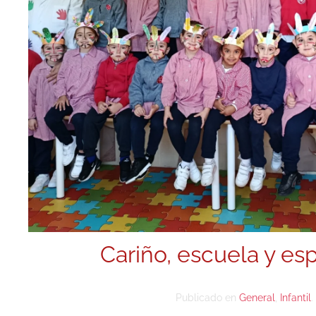
Cariño, escuela y es
Publicado en
General
,
Infantil
.