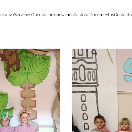
ucativa
Servicios
Orientación
Innovación
Pastoral
Documentos
Contacto