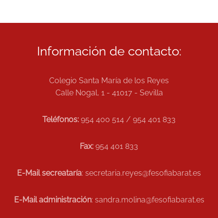
Información de contacto:
Colegio Santa María de los Reyes
Calle Nogal, 1 - 41017 - Sevilla
Teléfonos:
954 400 514 / 954 401 833
Fax:
954 401 833
E-Mail secreataría
: secretaria.reyes@fesofiabarat.es
E-Mail administración
: sandra.molina@fesofiabarat.es