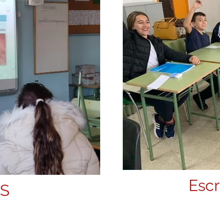
Escr
TS