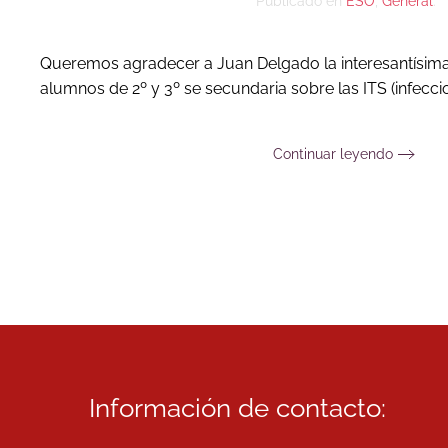
Publicado en
ESO
,
General
.
Queremos agradecer a Juan Delgado la interesantísima 
alumnos de 2º y 3º se secundaria sobre las ITS (infecci
Continuar leyendo
Información de contacto: