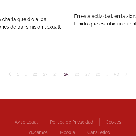
En esta actividad, en la si
charla que dio a los
tenido que escribir un cuen
ones de transmisión sexual).
1
…
22
23
24
25
26
27
28
…
50
Aviso Legal
Política de Privacidad
Cookies
Educamos
Moodle
Canal ético