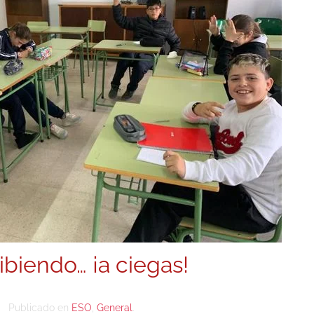
ibiendo… ¡a ciegas!
Publicado en
ESO
,
General
.