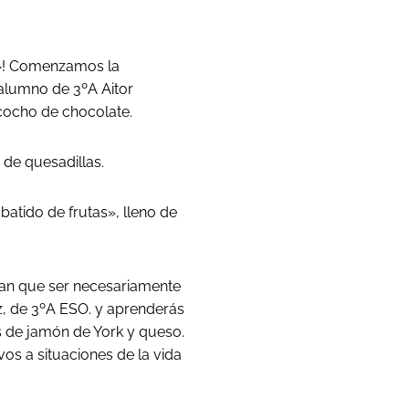
»! Comenzamos la
alumno de 3ºA Aitor
zcocho de chocolate.
 de quesadillas.
batido de frutas», lleno de
ían que ser necesariamente
z, de 3ºA ESO. y aprenderás
as de jamón de York y queso.
os a situaciones de la vida