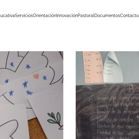
ucativa
Servicios
Orientación
Innovación
Pastoral
Documentos
Contacto