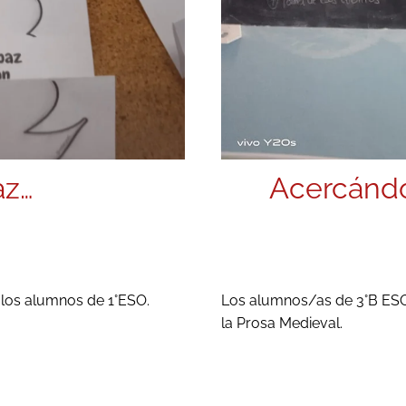
Acercándo
az…
Los alumnos/as de 3°B ESO
 los alumnos de 1°ESO.
la Prosa Medieval.