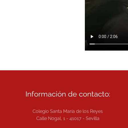
Información de contacto:
Colegio Santa María de los Reyes
Calle Nogal, 1 - 41017 - Sevilla