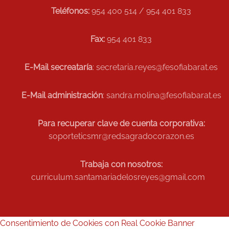
Teléfonos:
954 400 514 / 954 401 833
Fax:
954 401 833
E-Mail secreataría
: secretaria.reyes@fesofiabarat.es
E-Mail administración
: sandra.molina@fesofiabarat.es
Para recuperar clave de cuenta corporativa:
soporteticsmr@redsagradocorazon.es
Trabaja con nosotros:
curriculum.santamariadelosreyes@gmail.com
Consentimiento de Cookies con Real Cookie Banner