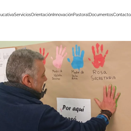
ucativa
Servicios
Orientación
Innovación
Pastoral
Documentos
Contacto