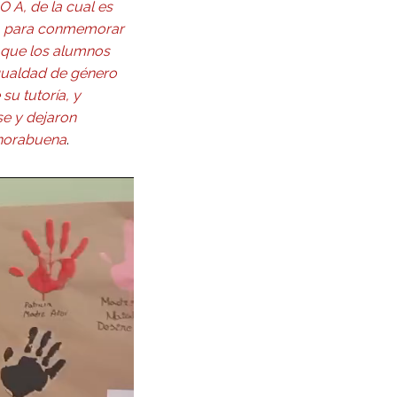
O A, de la cual es
os, para conmemorar
n que los alumnos
 igualdad de género
su tutoría, y
se y dejaron
nhorabuena
.