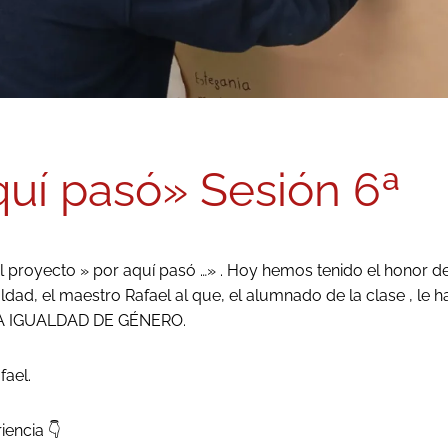
quí pasó» Sesión 6ª
l proyecto » por aquí pasó …» . Hoy hemos tenido el honor d
dad, el maestro Rafael al que, el alumnado de la clase , le h
A IGUALDAD DE GÉNERO.
fael.
iencia 👇