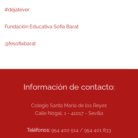
#déjatever
Fundación Educativa Sofía Barat
@fesofiabarat
Información de contacto:
Colegio Santa María de los Reyes
Calle Nogal, 1 - 41017 - Sevilla
Teléfonos:
954 400 514 / 954 401 833