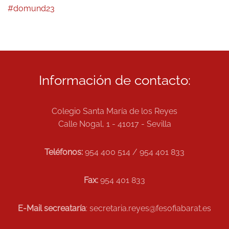
#domund23
Información de contacto:
Colegio Santa María de los Reyes
Calle Nogal, 1 - 41017 - Sevilla
Teléfonos:
954 400 514 / 954 401 833
Fax:
954 401 833
E-Mail secreataría
: secretaria.reyes@fesofiabarat.es